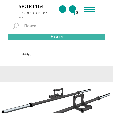
г. Энгельс
SPORT164
+7 (900) 310-85-
0
94
Найти
Назад