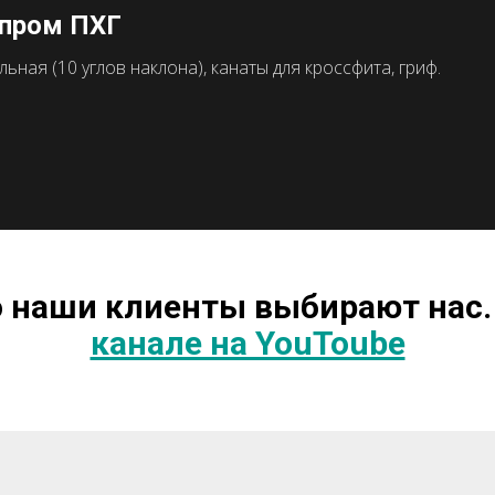
зпром ПХГ
ная (10 углов наклона), канаты для кроссфита, гриф.
о наши клиенты выбирают нас.
канале на YouToube