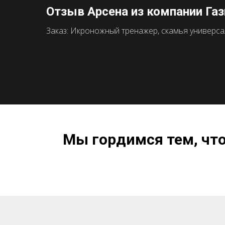
Отзыв Арсена из компании Га
Заказ: Икроножный тренажер, скамья универсаль
Мы гордимся тем, чт