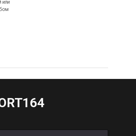
 или
обом
ORT164