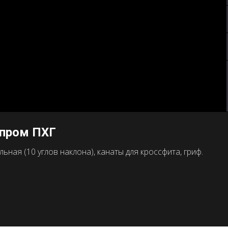
зпром ПХГ
ная (10 углов наклона), канаты для кроссфита, гриф.