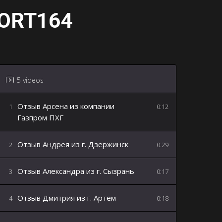
ORT164
5 videos
Отзыв Арсена из компании
1
0:12
Газпром ПХГ
Отзыв Андрея из г. Дзержинск
2
0:29
Отзыв Александра из г. Сызрань
3
0:17
Отзыв Дмитрия из г. Артем
4
0:18