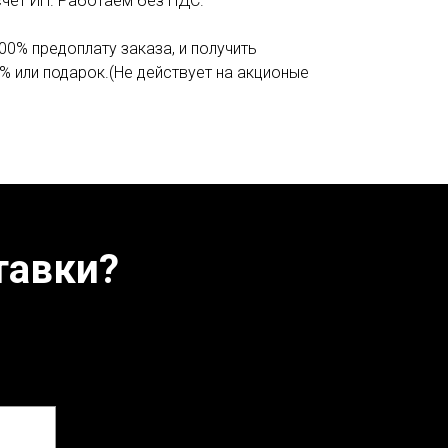
счёт ИП. Работаем без НДС.
00% предоплату заказа, и получить
% или подарок.(Не действует на акционые
тавки?