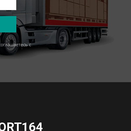
соглашаетесь c
ORT164