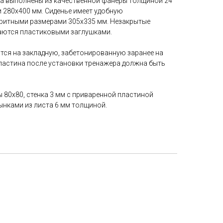
ка выполнены из качественной фанеры толщиной 24
 280х400 мм. Сиденье имеет удобную
ритными размерами 305х335 мм. Незакрытые
аются пластиковыми заглушками.
ся на закладную, забетонированную заранее на
пластина после установки тренажера должна быть
 80х80, стенка 3 мм с приваренной пластиной
ынками из листа 6 мм толщиной.