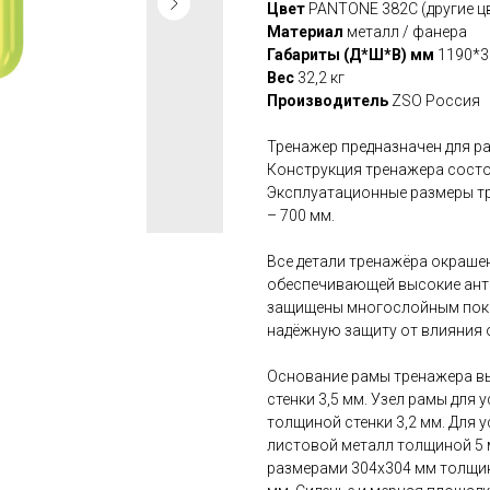
Цвет
PANTONE 382C (другие ц
Материал
металл / фанера
Габариты (Д*Ш*В) мм
1190*3
Вес
32,2 кг
Производитель
ZSO Россия
Тренажер предназначен для р
Конструкция тренажера состои
Эксплуатационные размеры тр
– 700 мм.
Все детали тренажёра окраше
обеспечивающей высокие ант
защищены многослойным покр
надёжную защиту от влияния 
Основание рамы тренажера вы
стенки 3,5 мм. Узел рамы для
толщиной стенки 3,2 мм. Для 
листовой металл толщиной 5 
размерами 304х304 мм толщин