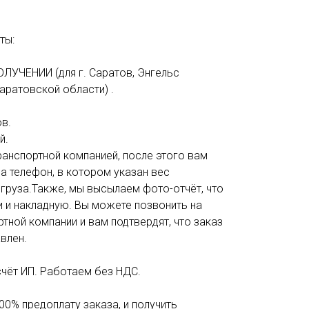
ты:
ОЛУЧЕНИИ (для г. Саратов, Энгельс
аратовской области) .
в.
й.
анспортной компанией, после этого вам
а телефон, в котором указан вес
 груза.Также, мы высылаем фото-отчёт, что
и и накладную. Вы можете позвонить на
тной компании и вам подтвердят, что заказ
влен.
счёт ИП. Работаем без НДС.
00% предоплату заказа, и получить