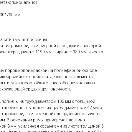
вета-опционально)
30*700 мм
азвития мышц поясницы.
т из рамы, сиденья, мерной площадки и закладной.
енажера: длина – 1190 мм, ширина – 330 мм, высота
ны порошковой краской на полиэфирной основе,
икоррозийные свойства. Деревянные элементы
ытием износостойкого лака, обеспечивающего
окружающей среды и долговечность.
полнены из труб диаметром 102 мм с толщиной
 установки ног выполнен из трубы диаметром 42 мм с
установки сиденья и мерной площадки используется
мм. В основании рамы приварена пластина
ой 8 мм, усиленная косынками из листа толщиной 6