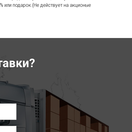
% или подарок.(Не действует на акционые
тавки?