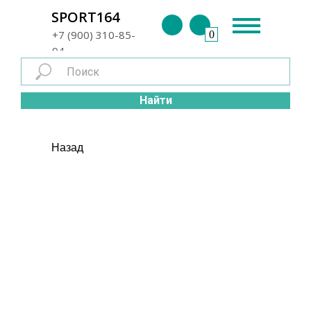
г. Энгельс
SPORT164
+7 (900) 310-85-
0
94
Найти
Назад