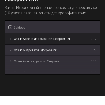
Заказ: Икроножный тренажер, скамья универсальная
(10 углов наклона), канаты для кроссфита, гриф.
5 videos
1
Отзыв Арсена из компании Газпром ПХГ
0:12
2
Отзыв Андрея из г. Дзержинск
0:29
3
Отзыв Александра из г. Сызрань
0:17
4
Отзыв Дмитрия из г. Артем
0:18
5
Отзыв Андрея из г. Майкоп
3:12