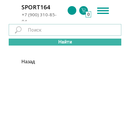
г. Энгельс
SPORT164
+7 (900) 310-85-
0
94
Найти
Назад