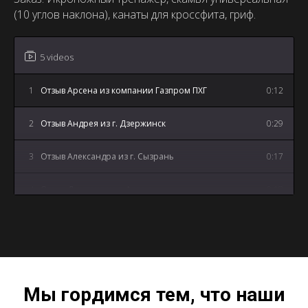
(10 углов наклона), канаты для кроссфита, гриф.
5 videos
1
Отзыв Арсена из компании Газпром ПХГ
0:12
2
Отзыв Андрея из г. Дзержинск
0:29
3
Отзыв Александра из г. Сызрань
0:17
4
Отзыв Дмитрия из г. Артем
0:18
5
Отзыв Андрея из г. Майкоп
3:12
Мы гордимся тем, что наши