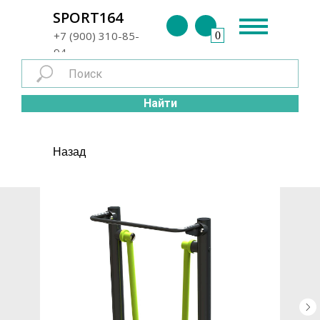
г. Энгельс
SPORT164
+7 (900) 310-85-
0
94
Найти
Назад