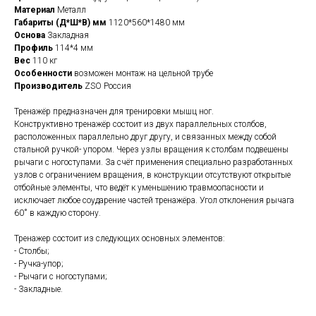
Материал
Металл
Габариты (Д*Ш*В) мм
1120*560*1480 мм
Основа
Закладная
Профиль
114*4 мм
Вес
110 кг
Особенности
возможен монтаж на цельной трубе
Производитель
ZSO Россия
Тренажёр предназначен для тренировки мышц ног.
Конструктивно тренажёр состоит из двух параллельных столбов,
расположенных параллельно друг другу, и связанных между собой
стальной ручкой- упором. Через узлы вращения к столбам подвешены
рычаги с ногоступами. За счёт применения специально разработанных
узлов с ограничением вращения, в конструкции отсутствуют открытые
отбойные элементы, что ведёт к уменьшению травмоопасности и
исключает любое соударение частей тренажёра. Угол отклонения рычага
60˚ в каждую сторону.
Тренажер состоит из следующих основных элементов:
- Столбы;
- Ручка-упор;
- Рычаги с ногоступами;
- Закладные.