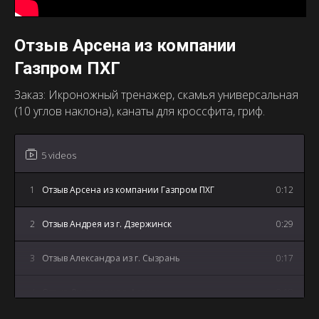
Отзыв Арсена из компании
Газпром ПХГ
Заказ: Икроножный тренажер, скамья универсальная
(10 углов наклона), канаты для кроссфита, гриф.
5 videos
1
Отзыв Арсена из компании Газпром ПХГ
0:12
2
Отзыв Андрея из г. Дзержинск
0:29
3
Отзыв Александра из г. Сызрань
0:17
4
Отзыв Дмитрия из г. Артем
0:18