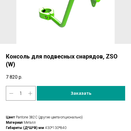
Консоль для подвесных снарядов, ZSO
(W)
7 820
р.
Заказать
Цвет
Pantone 382C (другие цвета-опционально)
Материал
Металл
Габариты (Д*Ш*В) мм
430*130*840