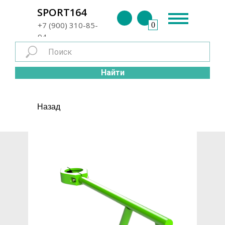
г. Энгельс
SPORT164
+7 (900) 310-85-
0
94
Найти
Назад