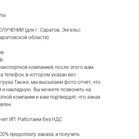
ты:
ОЛУЧЕНИИ (для г. Саратов, Энгельс
аратовской области) .
в.
й.
анспортной компанией, после этого вам
а телефон, в котором указан вес
 груза.Также, мы высылаем фото-отчёт, что
и и накладную. Вы можете позвонить на
тной компании и вам подтвердят, что заказ
влен.
счёт ИП. Работаем без НДС.
00% предоплату заказа, и получить