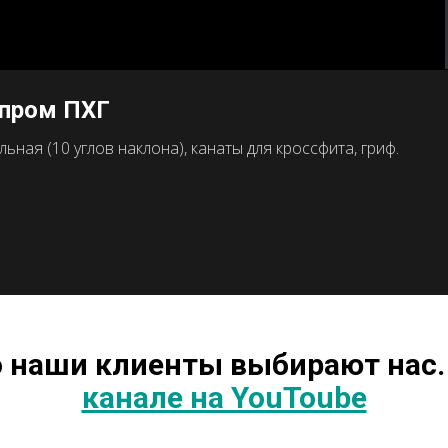
зпром ПХГ
ная (10 углов наклона), канаты для кроссфита, гриф.
о наши клиенты выбирают нас.
канале на YouToube