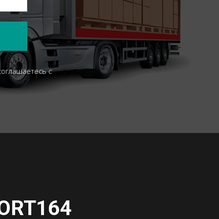
соглашаетесь c
ORT164