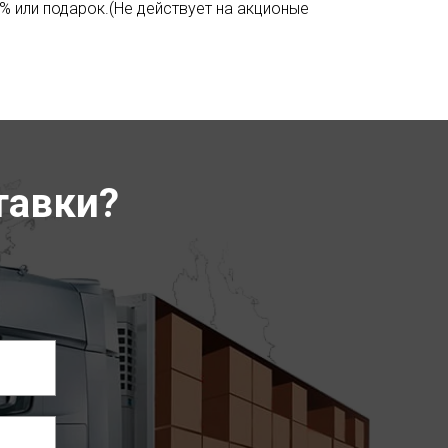
% или подарок.(Не действует на акционые
тавки?