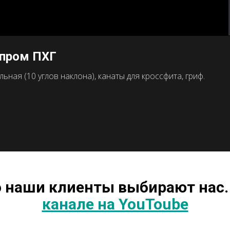
зпром ПХГ
ная (10 углов наклона), канаты для кроссфита, гриф.
о наши клиенты выбирают нас.
канале на YouToube