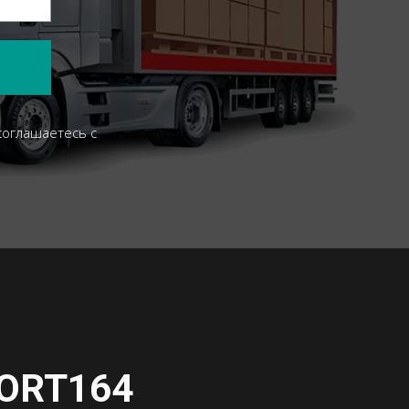
соглашаетесь c
ORT164