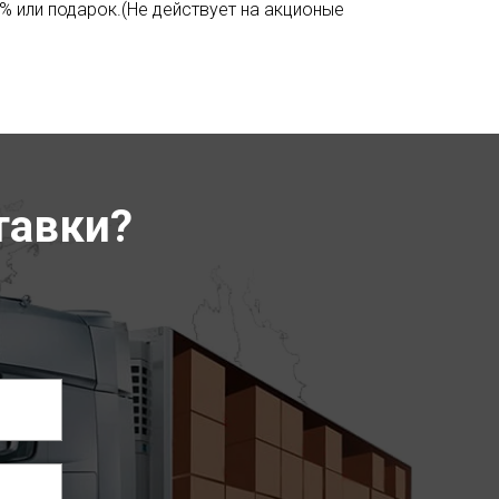
% или подарок.(Не действует на акционые
тавки?