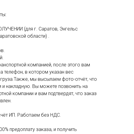
ты:
ОЛУЧЕНИИ (для г. Саратов, Энгельс
аратовской области) .
в.
й.
анспортной компанией, после этого вам
а телефон, в котором указан вес
 груза.Также, мы высылаем фото-отчёт, что
и и накладную. Вы можете позвонить на
тной компании и вам подтвердят, что заказ
влен.
счёт ИП. Работаем без НДС.
00% предоплату заказа, и получить