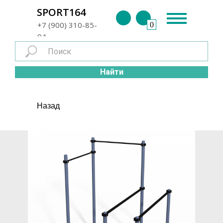
г. Энгельс
SPORT164
+7 (900) 310-85-
0
94
Найти
Назад