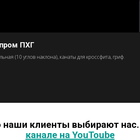
зпром ПХГ
ная (10 углов наклона), канаты для кроссфита, гриф.
о наши клиенты выбирают нас.
канале на YouToube