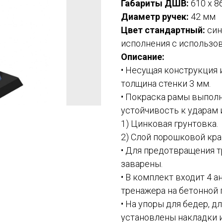
Габариты ДШВ:
610 х 8
Диаметр ручек:
42 мм
Цвет стандартный:
син
исполнения с использов
Описание:
• Несущая конструкция 
толщина стенки 3 мм.
• Покраска рамы выполн
устойчивость к ударам
1) Цинковая грунтовка.
2) Слой порошковой кра
• Для предотвращения 
заварены.
• В комплект входит 4 
тренажера на бетонной 
• На упоры для бедер, 
установлены накладки 