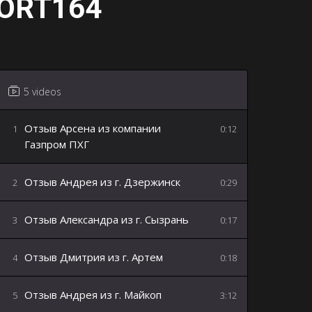
ORT164
5 videos
Отзыв Арсена из компании
1
0:12
Газпром ПХГ
Отзыв Андрея из г. Дзержинск
2
0:29
Отзыв Александра из г. Сызрань
3
0:17
Отзыв Дмитрия из г. Артем
4
0:18
Отзыв Андрея из г. Майкоп
5
3:12