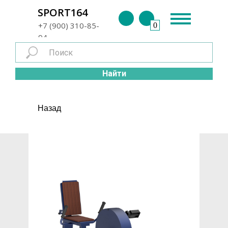
г. Энгельс
SPORT164
+7 (900) 310-85-
0
94
Найти
Назад