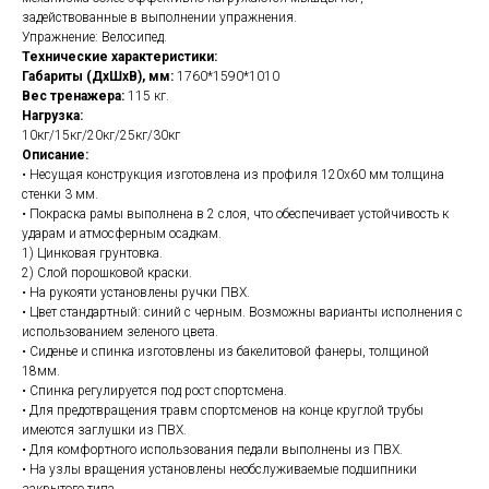
задействованные в выполнении упражнения.
Упражнение: Велосипед.
Технические характеристики:
Габариты (ДхШхВ), мм:
1760*1590*1010
Вес тренажера:
115 кг.
Нагрузка:
10кг/15кг/20кг/25кг/30кг
Описание:
• Несущая конструкция изготовлена из профиля 120х60 мм толщина
стенки 3 мм.
• Покраска рамы выполнена в 2 слоя, что обеспечивает устойчивость к
ударам и атмосферным осадкам.
1) Цинковая грунтовка.
2) Слой порошковой краски.
• На рукояти установлены ручки ПВХ.
• Цвет стандартный: синий с черным. Возможны варианты исполнения с
использованием зеленого цвета.
• Сиденье и спинка изготовлены из бакелитовой фанеры, толщиной
18мм.
• Спинка регулируется под рост спортсмена.
• Для предотвращения травм спортсменов на конце круглой трубы
имеются заглушки из ПВХ.
• Для комфортного использования педали выполнены из ПВХ.
• На узлы вращения установлены необслуживаемые подшипники