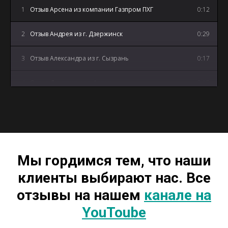
1
Отзыв Арсена из компании Газпром ПХГ
0:12
2
Отзыв Андрея из г. Дзержинск
0:29
3
Отзыв Александра из г. Сызрань
0:17
4
Отзыв Дмитрия из г. Артем
0:18
5
Отзыв Андрея из г. Майкоп
3:12
Мы гордимся тем, что наши
клиенты выбирают нас. Все
отзывы на нашем
канале на
YouToube