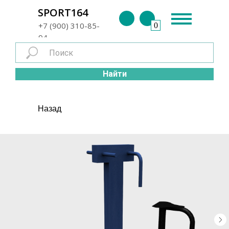
г. Энгельс
SPORT164
+7 (900) 310-85-
0
94
Найти
Назад