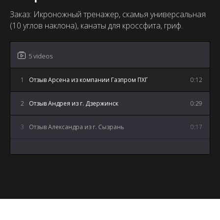
Заказ: Икроножный тренажер, скамья универсальная
(10 углов наклона), канаты для кроссфита, гриф.
5 videos
1
Отзыв Арсена из компании Газпром ПХГ
0:12
2
Отзыв Андрея из г. Дзержинск
0:29
3
Отзыв Александра из г. Сызрань
0:17
4
Отзыв Дмитрия из г. Артем
0:18
5
Отзыв Андрея из г. Майкоп
3:12