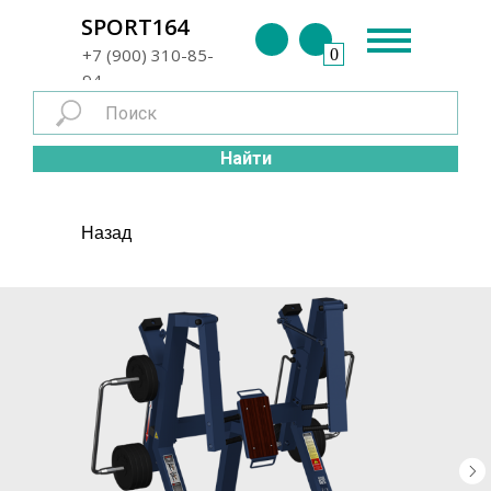
г. Энгельс
SPORT164
+7 (900) 310-85-
0
94
Найти
Назад