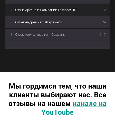
1
Отзыв Арсена из компании Газпром ПХГ
0:12
2
Отзыв Андрея из г. Дзержинск
0:29
3
Отзыв Александра из г. Сызрань
0:17
4
Отзыв Дмитрия из г. Артем
0:18
5
Отзыв Андрея из г. Майкоп
3:12
Мы гордимся тем, что наши
клиенты выбирают нас. Все
отзывы на нашем
канале на
YouToube