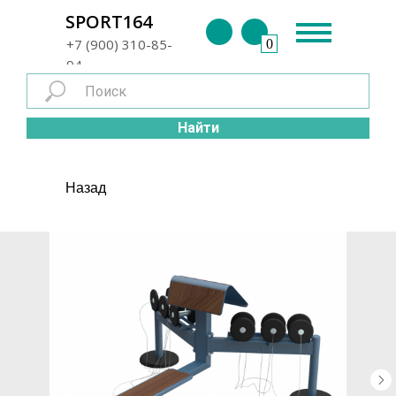
г. Энгельс
SPORT164
+7 (900) 310-85-
0
94
Найти
Назад