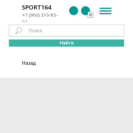
г. Энгельс
SPORT164
+7 (900) 310-85-
0
94
Найти
Назад