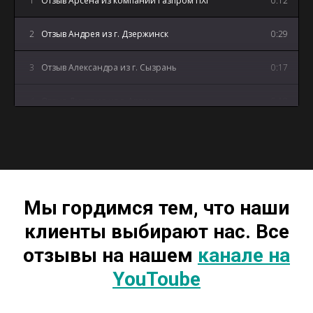
1
Отзыв Арсена из компании Газпром ПХГ
0:12
2
Отзыв Андрея из г. Дзержинск
0:29
3
Отзыв Александра из г. Сызрань
0:17
4
Отзыв Дмитрия из г. Артем
0:18
5
Отзыв Андрея из г. Майкоп
3:12
Мы гордимся тем, что наши
клиенты выбирают нас. Все
отзывы на нашем
канале на
YouToube