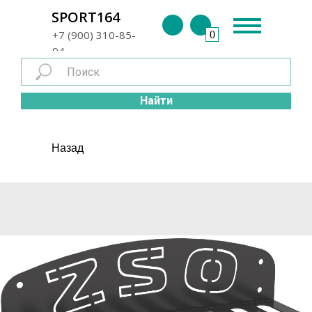
г. Энгельс
SPORT164
+7 (900) 310-85-
0
94
Найти
Назад