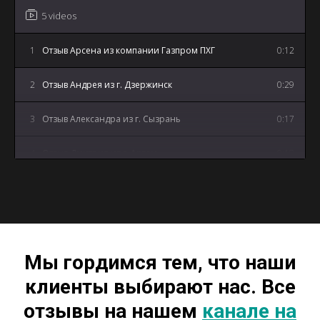
5 videos
1
Отзыв Арсена из компании Газпром ПХГ
0:12
2
Отзыв Андрея из г. Дзержинск
0:29
3
Отзыв Александра из г. Сызрань
0:17
4
Отзыв Дмитрия из г. Артем
0:18
5
Отзыв Андрея из г. Майкоп
3:12
Мы гордимся тем, что наши
клиенты выбирают нас. Все
отзывы на нашем
канале на