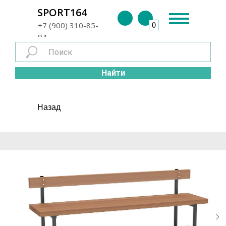
г. Энгельс
SPORT164
+7 (900) 310-85-
0
94
Найти
Назад