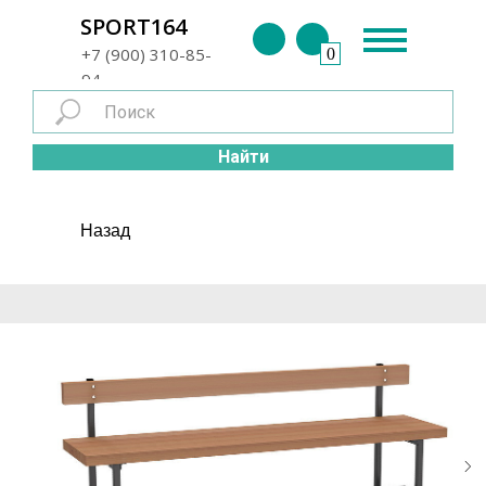
г. Энгельс
SPORT164
+7 (900) 310-85-
0
94
Найти
Назад