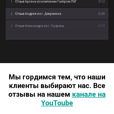
1
Отзыв Арсена из компании Газпром ПХГ
0:12
2
Отзыв Андрея из г. Дзержинск
0:29
3
Отзыв Александра из г. Сызрань
0:17
4
Отзыв Дмитрия из г. Артем
0:18
5
Отзыв Андрея из г. Майкоп
3:12
Мы гордимся тем, что наши
клиенты выбирают нас. Все
отзывы на нашем
канале на
YouToube