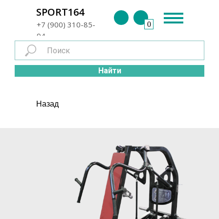
г. Энгельс
SPORT164
+7 (900) 310-85-
0
94
Найти
Назад