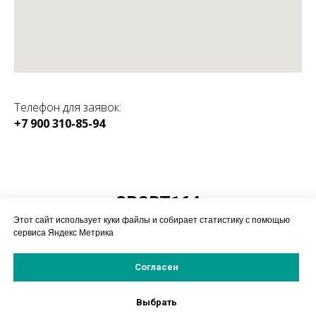
Телефон для заявок:
+7 900 310-85-94
КАТАЛОГ:
SPORT164
Магазин спортивного
Этот сайт использует куки файлы и собирает статистику с помощью
оборудования
сервиса Яндекс Метрика
Согласен
© 2019-2025 ИП Насонов А.А.
Политика конфиденицальности
Выбрать