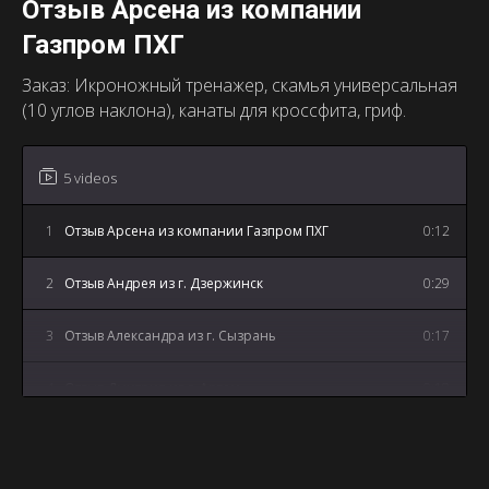
Отзыв Арсена из компании
Газпром ПХГ
Заказ: Икроножный тренажер, скамья универсальная
(10 углов наклона), канаты для кроссфита, гриф.
5 videos
1
Отзыв Арсена из компании Газпром ПХГ
0:12
2
Отзыв Андрея из г. Дзержинск
0:29
3
Отзыв Александра из г. Сызрань
0:17
4
Отзыв Дмитрия из г. Артем
0:18
5
Отзыв Андрея из г. Майкоп
3:12