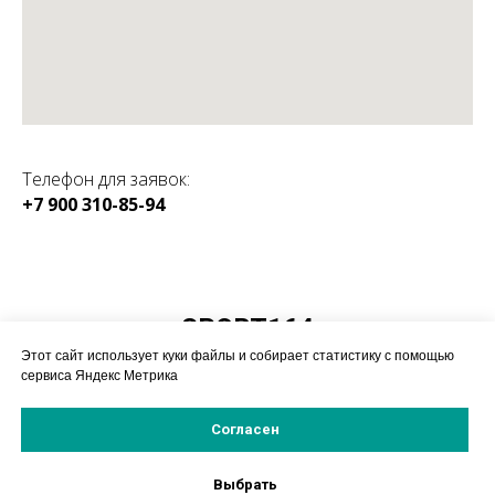
Телефон для заявок:
+7 900 310-85-94
КАТАЛОГ:
SPORT164
Магазин спортивного
Этот сайт использует куки файлы и собирает статистику с помощью
оборудования
сервиса Яндекс Метрика
Согласен
© 2019-2025 ИП Насонов А.А.
Политика конфиденицальности
Выбрать