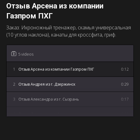
Отзыв Арсена из компании
Газпром ПХГ
Заказ: Икроножный тренажер, скамья универсальная
(10 углов наклона), канаты для кроссфита, гриф.
5 videos
1
Отзыв Арсена из компании Газпром ПХГ
0:12
2
Отзыв Андрея из г. Дзержинск
0:29
3
Отзыв Александра из г. Сызрань
0:17
4
Отзыв Дмитрия из г. Артем
0:18
5
Отзыв Андрея из г. Майкоп
3:12