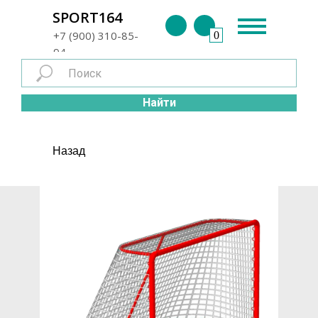
г. Энгельс
SPORT164
+7 (900) 310-85-
0
94
Найти
Назад