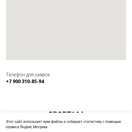
Телефон для заявок:
+7 900 310-85-94
КАТАЛОГ:
SPORT164
Магазин спортивного
Этот сайт использует куки файлы и собирает статистику с помощью
оборудования
сервиса Яндекс Метрика