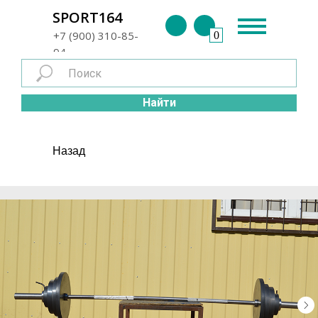
г. Энгельс
SPORT164
+7 (900) 310-85-
0
94
Найти
Назад