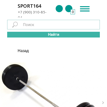
г. Энгельс
SPORT164
+7 (900) 310-85-
0
94
Найти
Назад