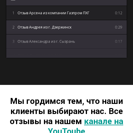
1
Отзыв Арсена из компании Газпром ПХГ
0:12
2
Отзыв Андрея из г. Дзержинск
0:29
3
Отзыв Александра из г. Сызрань
0:17
4
Отзыв Дмитрия из г. Артем
0:18
5
Отзыв Андрея из г. Майкоп
3:12
Мы гордимся тем, что наши
клиенты выбирают нас. Все
отзывы на нашем
канале на
YouToube