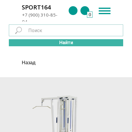
г. Энгельс
SPORT164
+7 (900) 310-85-
0
94
Найти
Назад