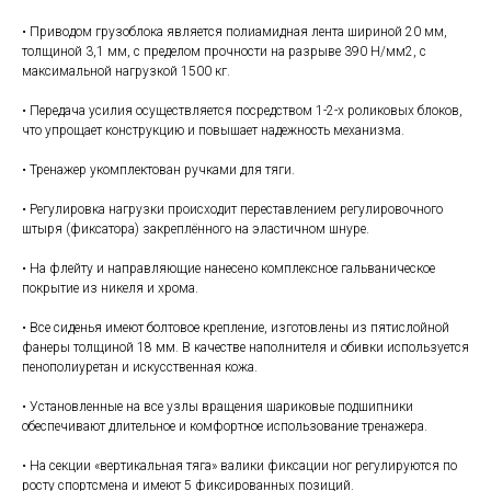
• Приводом грузоблока является полиамидная лента шириной 20 мм,
толщиной 3,1 мм, с пределом прочности на разрыве 390 Н/мм2, с
максимальной нагрузкой 1500 кг.
• Передача усилия осуществляется посредством 1-2-х роликовых блоков,
что упрощает конструкцию и повышает надежность механизма.
• Тренажер укомплектован ручками для тяги.
• Регулировка нагрузки происходит переставлением регулировочного
штыря (фиксатора) закреплённого на эластичном шнуре.
• На флейту и направляющие нанесено комплексное гальваническое
покрытие из никеля и хрома.
• Все сиденья имеют болтовое крепление, изготовлены из пятислойной
фанеры толщиной 18 мм. В качестве наполнителя и обивки используется
пенополиуретан и искусственная кожа.
• Установленные на все узлы вращения шариковые подшипники
обеспечивают длительное и комфортное использование тренажера.
• На секции «вертикальная тяга» валики фиксации ног регулируются по
росту спортсмена и имеют 5 фиксированных позиций.