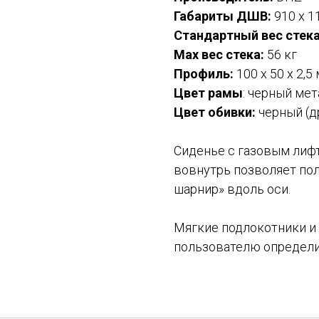
Габариты ДШВ:
910 х 1
Стандартный вес стека
Max вес стека:
56 кг
Профиль:
100 х 50 х 2,5
Цвет рамы
: черный мет
Цвет обивки:
черный (д
Сиденье с газовым лиф
вовнутрь позволяет по
шарнир» вдоль оси.
Мягкие подлокотники и
пользователю определи