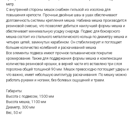
метр.
С внутренней стороны мешок снабжен гильзой из изолона для
повышения крепости. Прочные двойные швы в ушах обеспечивают
долговечность системы крепления мешка. Набивка мешка производится
резиновой смесью, что позволяет добиться наилучшей формы мешка и
обеспечивает минимальную усадку снаряда. Подвес для боксерского
мешка состоит из стального металлического кольца по диаметру мешка и
четырех цепей, замкнутых карабином. Он стабилизирует и поглощает
большее количество колебаний и раскачиваний мешка
Все элементы подвеса имеют прочное гальваническое покрытие
хромирование. Также для поддержания формы мешка и компенсации
количества резиновой крошки, в верней части его вставлено три слоя
поролона общей толщиной 90 мм. Мешок превосходно поглощает удары и
что важно, имеет небольшую амплитуду раскачивания. По мешку можно
работать руками и ногами, без болевых ощущений и травм.
Габариты:
Высота с подвесом, 1500 мм
Высота мешка, 1100 мм
Диаметр, 300 мм
Вес, 50 кг