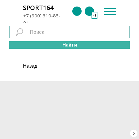
г. Энгельс
SPORT164
+7 (900) 310-85-
0
94
Найти
Назад