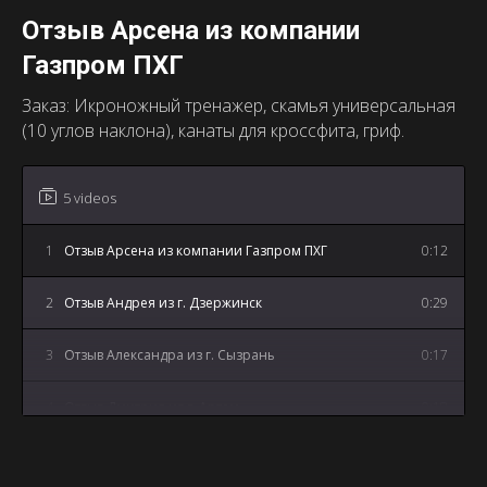
Отзыв Арсена из компании
Газпром ПХГ
Заказ: Икроножный тренажер, скамья универсальная
(10 углов наклона), канаты для кроссфита, гриф.
5 videos
1
Отзыв Арсена из компании Газпром ПХГ
0:12
2
Отзыв Андрея из г. Дзержинск
0:29
3
Отзыв Александра из г. Сызрань
0:17
4
Отзыв Дмитрия из г. Артем
0:18
5
Отзыв Андрея из г. Майкоп
3:12