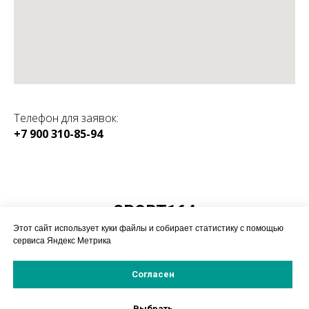
Телефон для заявок:
+7 900 310-85-94
КАТАЛОГ:
SPORT164
Магазин спортивного
Этот сайт использует куки файлы и собирает статистику с помощью
оборудования
сервиса Яндекс Метрика
Согласен
© 2019-2025 ИП Насонов А.А.
Политика конфиденицальности
Выбрать