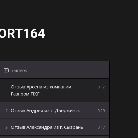
ORT164
5 videos
Отзыв Арсена из компании
1
0:12
Газпром ПХГ
Отзыв Андрея из г. Дзержинск
2
0:29
Отзыв Александра из г. Сызрань
3
0:17