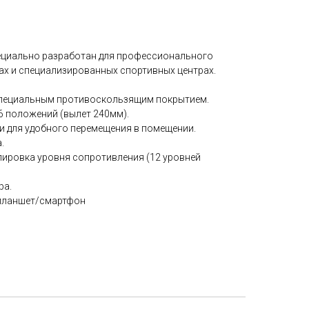
ециально разработан для профессионального
ах и специализированных спортивных центрах.
пециальным противоскользящим покрытием.
6 положений (вылет 240мм).
 для удобного перемещения в помещении.
.
лировка уровня сопротивления (12 уровней
ра.
 планшет/смартфон