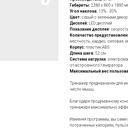
Габариты:
2280 х 800 х 1890 м
Угол наклона:
13% - 35%
Цвет:
серый с зелеными деко
Дисплей:
LED дисплей
Показания дисплея:
скорость
Количество предустановлен
местность, кардио, силовая, 
Корпус:
пластик ABS
Длина шага:
52 см
Система нагрузки
: электром
от встроенного генератора
Максимальный вес пользова
Тренажер предназначен для и
число мышц.
Благодаря продуманному конс
тренажере максимально эффе
Изменяя программы, вы сами в
потраченных калориях, пульсе,