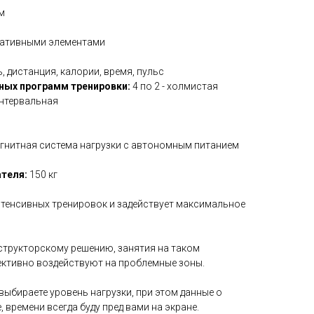
м
ративными элементами
, дистанция, калории, время, пульс
ных программ тренировки:
4 по 2 - холмистая
интервальная
агнитная система нагрузки с автономным питанием
теля:
150 кг
нтенсивных тренировок и задействует максимальное
трукторскому решению, занятия на таком
ктивно воздействуют на проблемные зоны.
ыбираете уровень нагрузки, при этом данные о
 времени всегда буду пред вами на экране.