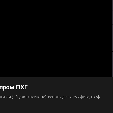
зпром ПХГ
ная (10 углов наклона), канаты для кроссфита, гриф.