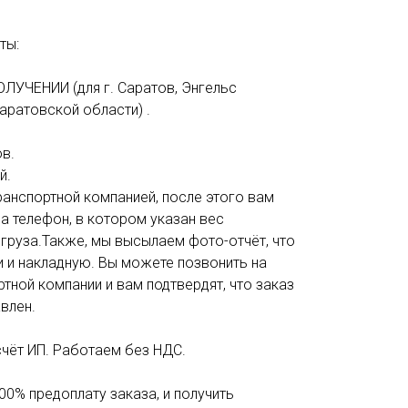
ты:
ОЛУЧЕНИИ (для г. Саратов, Энгельс
аратовской области) .
в.
й.
анспортной компанией, после этого вам
а телефон, в котором указан вес
 груза.Также, мы высылаем фото-отчёт, что
и и накладную. Вы можете позвонить на
тной компании и вам подтвердят, что заказ
влен.
счёт ИП. Работаем без НДС.
00% предоплату заказа, и получить