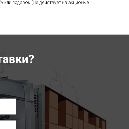
% или подарок.(Не действует на акционые
тавки?