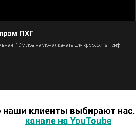
зпром ПХГ
ная (10 углов наклона), канаты для кроссфита, гриф.
о наши клиенты выбирают нас.
канале на YouToube