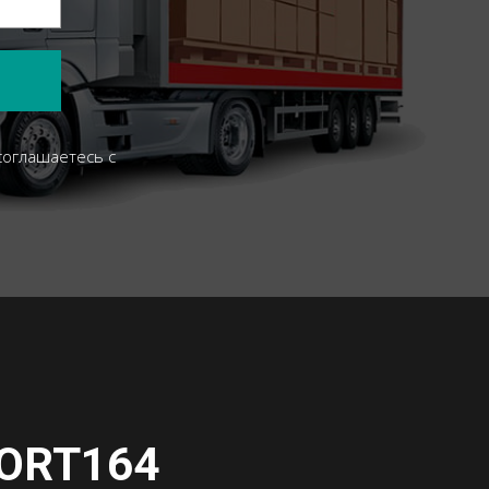
соглашаетесь c
ORT164