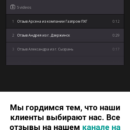
5 videos
1
Отзыв Арсена из компании Газпром ПХГ
0:12
2
Отзыв Андрея из г. Дзержинск
0:29
3
Отзыв Александра из г. Сызрань
0:17
4
Отзыв Дмитрия из г. Артем
0:18
5
Отзыв Андрея из г. Майкоп
3:12
Мы гордимся тем, что наши
клиенты выбирают нас. Все
отзывы на нашем
канале на