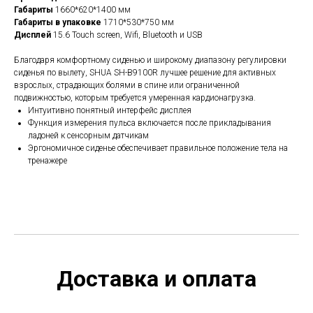
Габариты
1660*620*1400 мм
Габариты в упаковке
1710*530*750 мм
Дисплей
15.6 Touch screen, Wifi, Bluetooth и USB
Благодаря комфортному сиденью и широкому диапазону регулировки
сиденья по вылету, SHUA SH-B9100R лучшее решение для активных
взрослых, страдающих болями в спине или ограниченной
подвижностью, которым требуется умеренная кардионагрузка.
Интуитивно понятный интерфейс дисплея
Функция измерения пульса включается после прикладывания
ладоней к сенсорным датчикам
Эргономичное сиденье обеспечивает правильное положение тела на
тренажере
Доставка и оплата