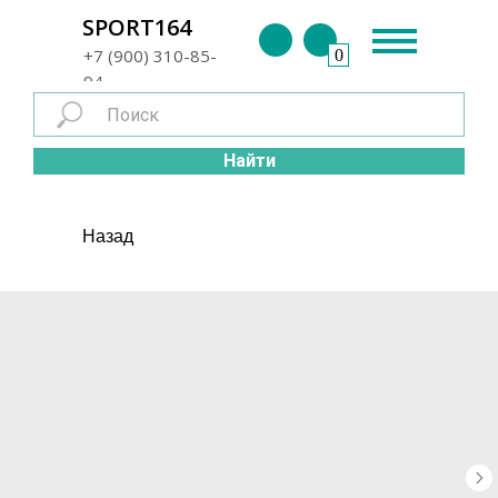
г. Энгельс
SPORT164
+7 (900) 310-85-
0
94
Найти
Назад