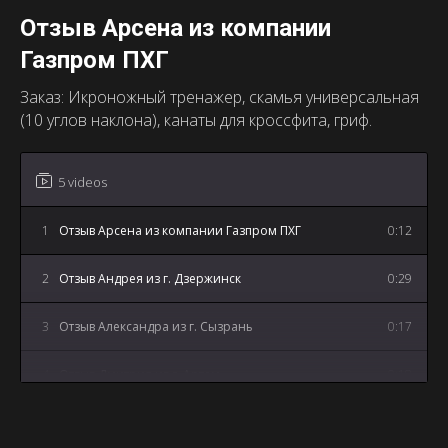
Отзыв Арсена из компании
Газпром ПХГ
Заказ: Икроножный тренажер, скамья универсальная
(10 углов наклона), канаты для кроссфита, гриф.
5 videos
1
Отзыв Арсена из компании Газпром ПХГ
0:12
2
Отзыв Андрея из г. Дзержинск
0:29
3
Отзыв Александра из г. Сызрань
0:17
4
Отзыв Дмитрия из г. Артем
0:18
5
Отзыв Андрея из г. Майкоп
3:12