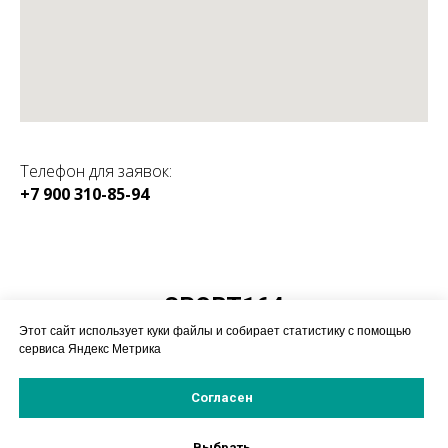
Телефон для заявок:
+7 900 310-85-94
КАТАЛОГ:
SPORT164
Магазин спортивного
Этот сайт использует куки файлы и собирает статистику с помощью
оборудования
сервиса Яндекс Метрика
Согласен
© 2019-2025 ИП Насонов А.А.
Политика конфиденицальности
Выбрать