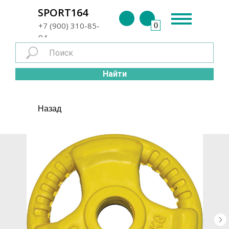
г. Энгельс
SPORT164
+7 (900) 310-85-
0
94
Найти
Назад