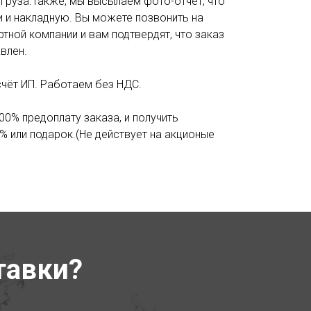
 груза.Также, мы высылаем фото-отчёт, что
и и накладную. Вы можете позвонить на
тной компании и вам подтвердят, что заказ
влен.
счёт ИП. Работаем без НДС.
00% предоплату заказа, и получить
% или подарок.(Не действует на акционые
тавки?