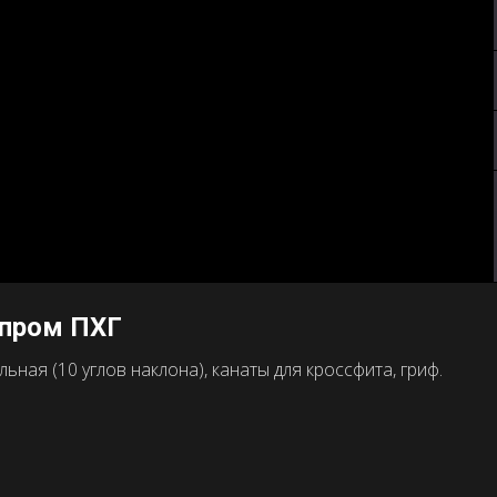
зпром ПХГ
ная (10 углов наклона), канаты для кроссфита, гриф.